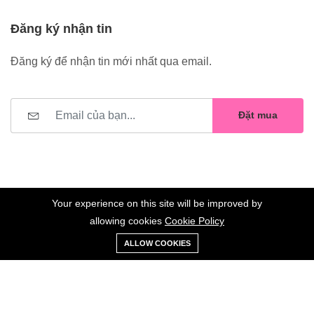
Đăng ký nhận tin
Đăng ký để nhận tin mới nhất qua email.
Đặt mua
Your experience on this site will be improved by
allowing cookies
Cookie Policy
0
Trang
Xe
Danh sách
Tài
©2023 Hoa Nelly . All Rights Reserved.
ALLOW COOKIES
chủ
Loại
đẩy
yêu thích
khoản
Giữ liên lạc: