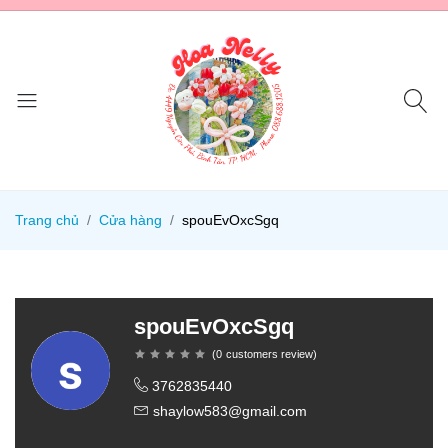
Trang chủ
Cửa hàng
spouEvOxcSgq
spouEvOxcSgq
(
0
customers review
)
3762835440
shaylow583@gmail.com