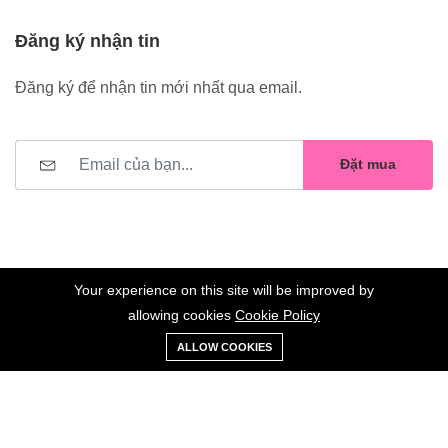
Đăng ký nhận tin
Đăng ký để nhận tin mới nhất qua email.
Đặt mua
Your experience on this site will be improved by
allowing cookies
Cookie Policy
0
Trang
Xe
Danh sách
Tài
©2023 Hoa Nelly . All Rights Reserved.
ALLOW COOKIES
chủ
Loại
đẩy
yêu thích
khoản
Giữ liên lạc: