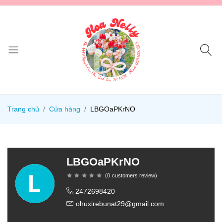
Trang chủ
Cửa hàng
LBGOaPKrNO
LBGOaPKrNO
(
0
customers review
)
2472698420
ohuxirebunat29@gmail.com