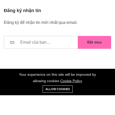
Đăng ký nhận tin
Đăng ký để nhận tin mới nhất qua email.
Đặt mua
Your experience on this site will be improved by
allowing cookies
Cookie Policy
0
Trang
Xe
Danh sách
Tài
©2023 Hoa Nelly . All Rights Reserved.
ALLOW COOKIES
chủ
Loại
đẩy
yêu thích
khoản
Giữ liên lạc: