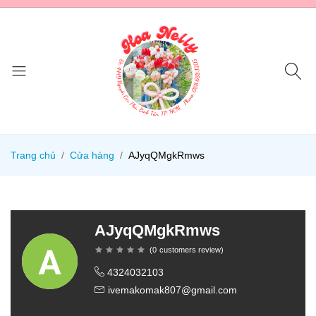
Trang chủ
Cửa hàng
AJyqQMgkRmws
AJyqQMgkRmws
(
0
customers review
)
4324032103
ivemakomak807@gmail.com