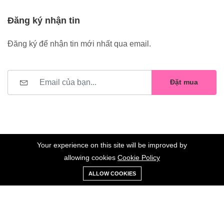
Đăng ký nhận tin
Đăng ký để nhận tin mới nhất qua email.
Đặt mua
Your experience on this site will be improved by
allowing cookies
Cookie Policy
0
Trang
Xe
Danh sách
Tài
©2023 Hoa Nelly . All Rights Reserved.
ALLOW COOKIES
chủ
Loại
đẩy
yêu thích
khoản
Giữ liên lạc: