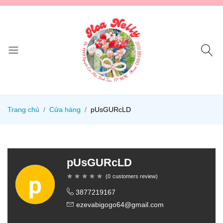
Trang chủ
Cửa hàng
pUsGURcLD
pUsGURcLD
(
0
customers review
)
3877219167
ezevabigogo64@gmail.com