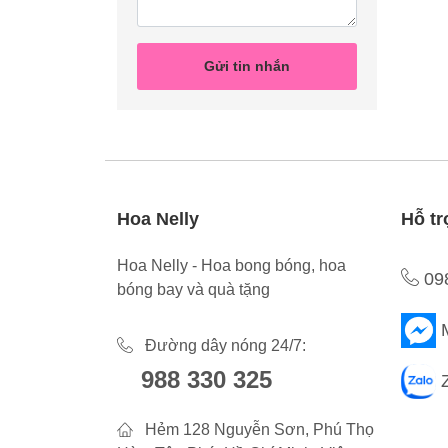
Gửi tin nhắn
Hoa Nelly
Hỗ tr
Hoa Nelly - Hoa bong bóng, hoa
09
bóng bay và quà tặng
Đường dây nóng 24/7:
988 330 325
Hẻm 128 Nguyễn Sơn, Phú Thọ