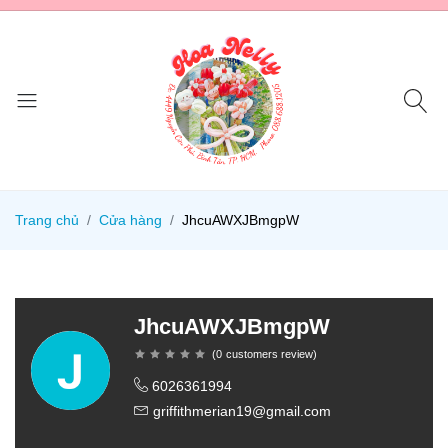
Trang chủ
Cửa hàng
JhcuAWXJBmgpW
JhcuAWXJBmgpW
(
0
customers review
)
6026361994
griffithmerian19@gmail.com