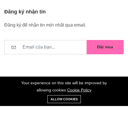
Đăng ký nhận tin
Đăng ký để nhận tin mới nhất qua email.
Đặt mua
Your experience on this site will be improved by
allowing cookies
Cookie Policy
0
Trang
Xe
Danh sách
Tài
©2023 Hoa Nelly . All Rights Reserved.
ALLOW COOKIES
chủ
Loại
đẩy
yêu thích
khoản
Giữ liên lạc: