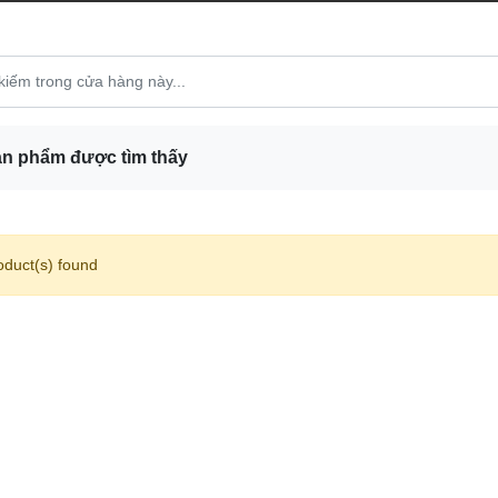
n phẩm được tìm thấy
oduct(s) found