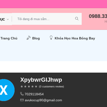
0988.3
MỤC
H
Trang Chủ
Blog
Khóa Học Hoa Bóng Bay
XpybwrGIJhwp
(
0
customers review
)
7029118454
avukocup90@gmail.com