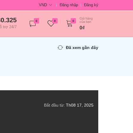
VND
Đăng nhập
Đăng ký
30.325
Giỏ hàng
0
0
0
của bạn
ỗ trợ 24/7
0₫
Đã xem gần đây
Bắt đầu từ:
Th08 17, 2025