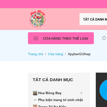
TẤT CẢ DANH 
CỬA HÀNG THEO THỂ LOẠI
Trang chủ
Cửa hàng
XpybwrGIJhwp
TẤT CẢ DANH MỤC
Hoa Bóng Bay
Phụ kiện trang trí sinh nhật
Trang Trí Sự Kiện