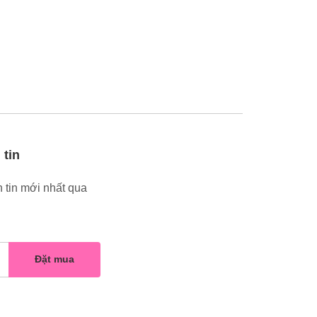
 tin
 tin mới nhất qua
Đặt mua