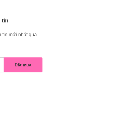
 tin
 tin mới nhất qua
Đặt mua