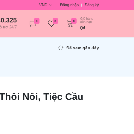
VND
Đăng nhập
Đăng ký
30.325
Giỏ hàng
0
0
0
của bạn
ỗ trợ 24/7
0₫
Đã xem gần đây
 Thôi Nôi, Tiệc Cầu