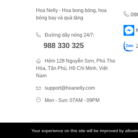
Hoa Nelly - Hoa bong bóng, hoa
09
bóng bay và quà tặng
Đường dây nóng 24/7:
988 330 325
Hẻm 128 Nguyễn Sơn, Phú Thọ
Hòa, Tân Phú, Hồ Chí Minh, Việt
Nam
support@hoanelly.com
Mon - Sun: 07AM - 09PM
Your experience on this site will be improved by allow
©2023 Hoa Nelly . All Rights Reserved.