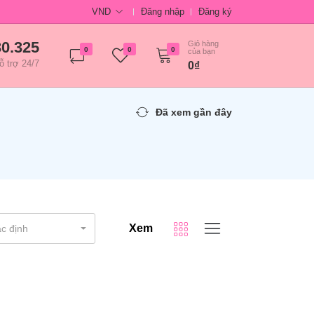
VND
Đăng nhập
Đăng ký
30.325
Giỏ hàng
0
0
0
của bạn
ỗ trợ 24/7
0₫
Đã xem gần đây
Xem
c định