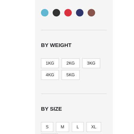
BY WEIGHT
1KG
2KG
3KG
4KG
5KG
BY SIZE
S
M
L
XL