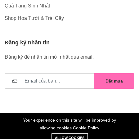
Quà Tặng Sinh Nhật
Shop Hoa Tười & Trái Cây
Đăng ký nhận tin
Đăng ký để nhận tin mới nhất qua email.
Đặt mua
Your experience on this site will be improved by
allowing cookies
Cookie Policy
0
Trang
Xe
Danh sách
Tài
©2023 Hoa Nelly . All Rights Reserved.
ALLOW COOKIES