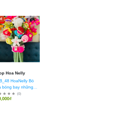
t
op Hoa Nelly
B_48 HoaNelly Bó
a bóng bay những
g tiên cá
(
0
)
0,000₫