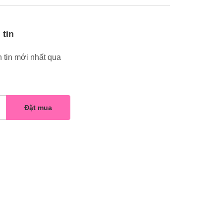
 tin
 tin mới nhất qua
Đặt mua