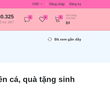
VND
Đăng nhập
Đăng ký
30.325
Giỏ hàng
0
0
0
của bạn
ỗ trợ 24/7
0₫
Đã xem gần đây
n cá, quà tặng sinh