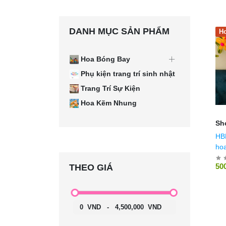
DANH MỤC SẢN PHẨM
Ho
Hoa Bóng Bay
Phụ kiện trang trí sinh nhật
Trang Trí Sự Kiện
Hoa Kẽm Nhung
Sh
HB
ho
nàn
50
THEO GIÁ
0
VND
-
4,500,000
VND