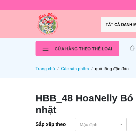
TẤT CẢ DANH 
CỬA HÀNG THEO THỂ LOẠI
Trang chủ
Các sản phẩm
quà tặng độc đáo
HBB_48 HoaNelly Bó 
nhật
Sắp xếp theo
Mặc định