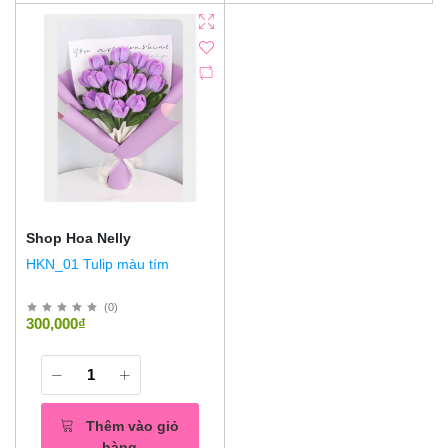
Shop Hoa Nelly
HKN_01 Tulip màu tím
(
0
)
300,000₫
Thêm vào giỏ
hàng