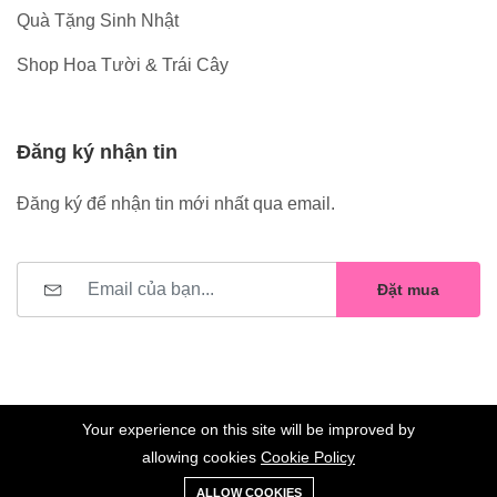
Quà Tặng Sinh Nhật
Shop Hoa Tười & Trái Cây
Đăng ký nhận tin
Đăng ký để nhận tin mới nhất qua email.
Đặt mua
Your experience on this site will be improved by
allowing cookies
Cookie Policy
0
Trang
Xe
Danh sách
Tài
©2023 Hoa Nelly . All Rights Reserved.
ALLOW COOKIES