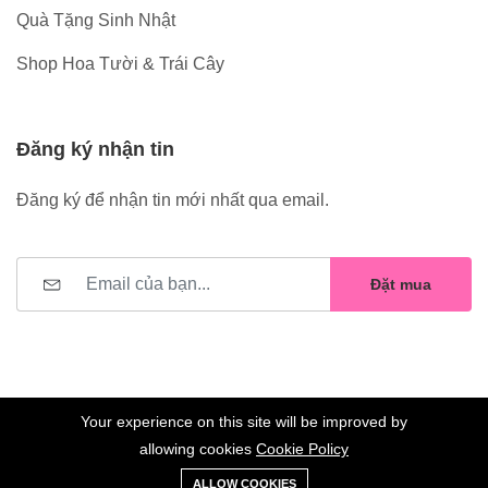
Quà Tặng Sinh Nhật
Shop Hoa Tười & Trái Cây
Đăng ký nhận tin
Đăng ký để nhận tin mới nhất qua email.
Đặt mua
Your experience on this site will be improved by
allowing cookies
Cookie Policy
0
Trang
Xe
Danh sách
Tài
©2023 Hoa Nelly . All Rights Reserved.
ALLOW COOKIES