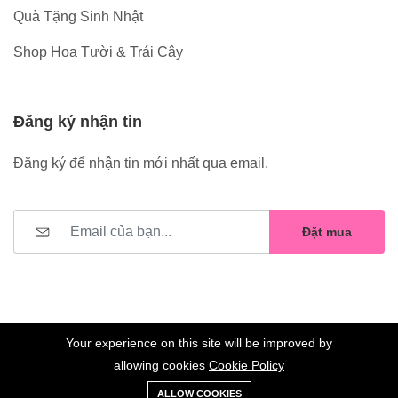
Quà Tặng Sinh Nhật
Shop Hoa Tười & Trái Cây
Đăng ký nhận tin
Đăng ký để nhận tin mới nhất qua email.
Đặt mua
Your experience on this site will be improved by
allowing cookies
Cookie Policy
0
Trang
Xe
Danh sách
Tài
©2023 Hoa Nelly . All Rights Reserved.
ALLOW COOKIES