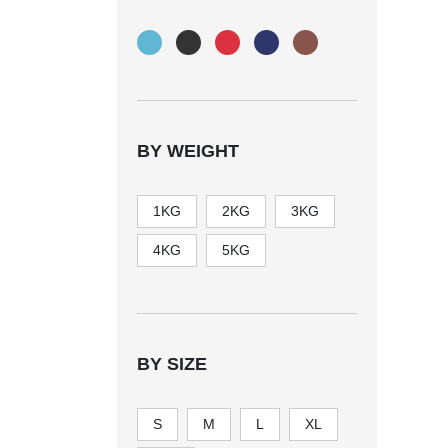
BY WEIGHT
1KG
2KG
3KG
4KG
5KG
BY SIZE
S
M
L
XL