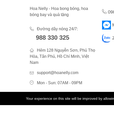
Hoa Nelly - Hoa bong bóng, hoa
09
bóng bay và quà tặng
Đường dây nóng 24/7:
988 330 325
Hẻm 128 Nguyễn Sơn, Phú Thọ
Hòa, Tân Phú, Hồ Chí Minh, Việt
Nam
support@hoanelly.com
Mon - Sun: 07AM - 09PM
Your experience on this site will be improved by allow
©2023 Hoa Nelly . All Rights Reserved.