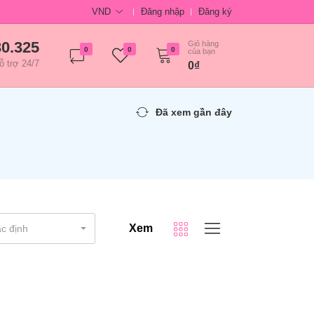
VND
Đăng nhập
Đăng ký
30.325
Giỏ hàng
0
0
0
của bạn
ỗ trợ 24/7
0₫
Đã xem gần đây
Xem
c định