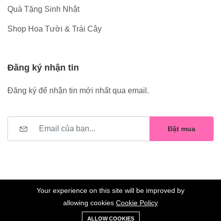
Quà Tặng Sinh Nhật
Shop Hoa Tười & Trái Cây
Đăng ký nhận tin
Đăng ký để nhận tin mới nhất qua email.
Đặt mua
Your experience on this site will be improved by
allowing cookies
Cookie Policy
0
Trang
Xe
Danh sách
Tài
©2023 Hoa Nelly . All Rights Reserved.
ALLOW COOKIES