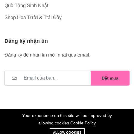
Quà Tặng Sinh Nhật
Shop Hoa Tười & Trái Cây
Đăng ký nhận tin
Đăng ký để nhận tin mới nhất qua email.
Đặt mua
Your experience on this site will be improved by
allowing cookies
Cookie Policy
0
Trang
Xe
Danh sách
Tài
©2023 Hoa Nelly . All Rights Reserved.
ALLOW COOKIES