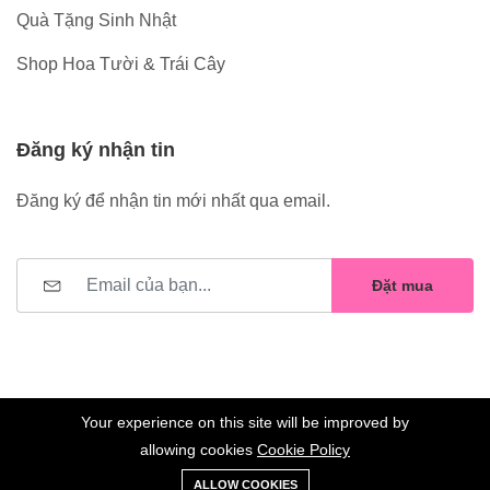
Quà Tặng Sinh Nhật
Shop Hoa Tười & Trái Cây
Đăng ký nhận tin
Đăng ký để nhận tin mới nhất qua email.
Đặt mua
Your experience on this site will be improved by
allowing cookies
Cookie Policy
0
Trang
Xe
Danh sách
Tài
©2023 Hoa Nelly . All Rights Reserved.
ALLOW COOKIES