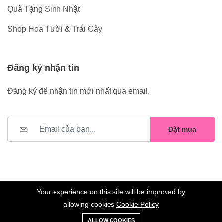
Quà Tặng Sinh Nhật
Shop Hoa Tười & Trái Cây
Đăng ký nhận tin
Đăng ký để nhận tin mới nhất qua email.
Đặt mua
Your experience on this site will be improved by
allowing cookies
Cookie Policy
0
Trang
Xe
Danh sách
Tài
©2023 Hoa Nelly . All Rights Reserved.
ALLOW COOKIES