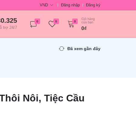
VND
Đăng nhập
Đăng ký
30.325
Giỏ hàng
0
0
0
của bạn
ỗ trợ 24/7
0₫
Đã xem gần đây
 Thôi Nôi, Tiệc Cầu