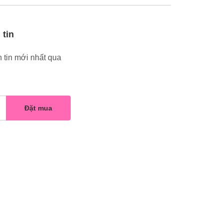
 tin
 tin mới nhất qua
Đặt mua